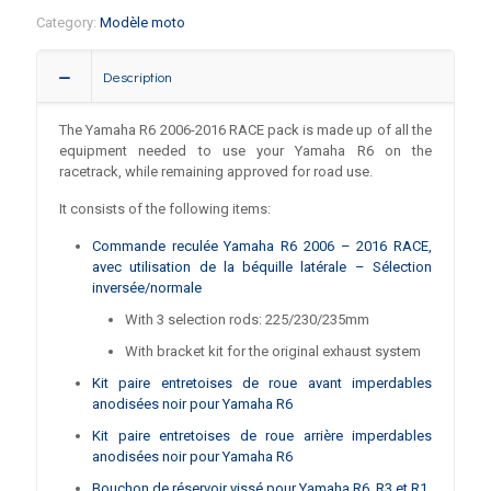
Category:
Modèle moto
Description
The Yamaha R6 2006-2016 RACE pack is made up of all the
equipment needed to use your Yamaha R6 on the
racetrack, while remaining approved for road use.
It consists of the following items:
Commande reculée Yamaha R6 2006 – 2016 RACE,
avec utilisation de la béquille latérale – Sélection
inversée/normale
With 3 selection rods: 225/230/235mm
With bracket kit for the original exhaust system
Kit paire entretoises de roue avant imperdables
anodisées noir pour Yamaha R6
Kit paire entretoises de roue arrière imperdables
anodisées noir pour Yamaha R6
Bouchon de réservoir vissé pour Yamaha R6, R3 et R1